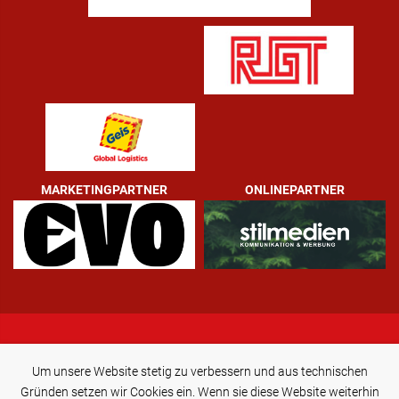
MARKETINGPARTNER
ONLINEPARTNER
HSC BAD NEUSTADT
Um unsere Website stetig zu verbessern und aus technischen
Handball-Sport-Club Bad Neustadt e.V.
Sudetenstraße 21
Gründen setzen wir Cookies ein. Wenn sie diese Website weiterhin
97616 Bad Neustadt-Salz